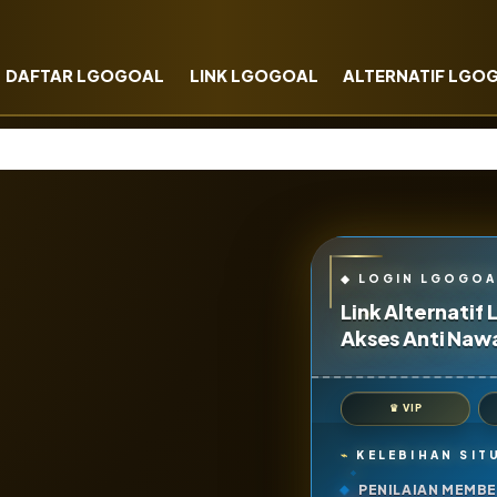
DAFTAR LGOGOAL
LINK LGOGOAL
ALTERNATIF LGO
Link Alternati
Akses Anti Naw
♛ VIP
KELEBIHAN SIT
PENILAIAN MEMB