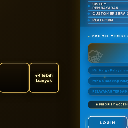
SISTEM
PEMBAYARAN
CUSTOMER SERVI
PLATFORM
PROMO MEMBE
Min Harga Pelayanan
+4 lebih
banyak
Min Dp Booking Pela
PELAYANAN TERBAIK
LOGIN