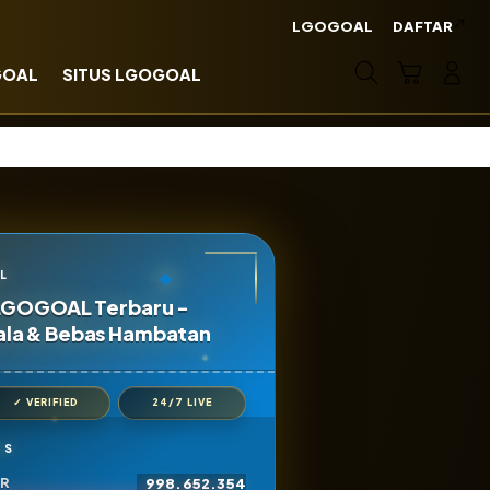
LGOGOAL
DAFTAR
Cari
Troli
Login/Sign-Up
GOAL
SITUS LGOGOAL
Cari
f LGOGOAL Terbaru -
ala & Bebas Hambatan
✓ VERIFIED
24/7 LIVE
US
998.652.354
ER